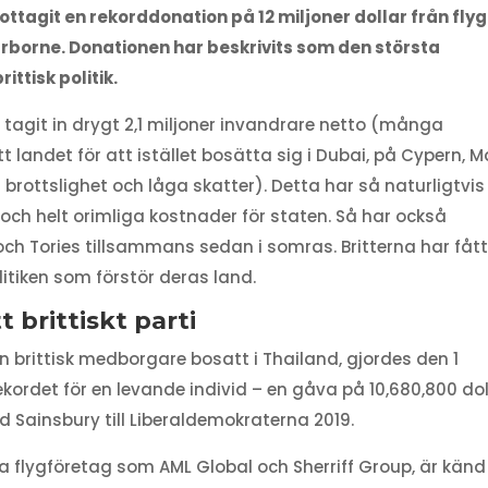
ttagit en rekorddonation på 12 miljoner dollar från fly
rborne. Donationen har beskrivits som den största
ittisk politik.
tagit in drygt 2,1 miljoner invandrare netto (många
landet för att istället bosätta sig i Dubai, på Cypern, M
rottslighet och låga skatter). Detta har så naturligtvis 
och helt orimliga kostnader för staten. Så har också
ch Tories tillsammans sedan i somras. Britterna har fåt
litiken som förstör deras land.
t brittiskt parti
en brittisk medborgare bosatt i Thailand, gjordes den 1
ekordet för en levande individ – en gåva på 10,680,800 dol
Sainsbury till Liberaldemokraterna 2019.
ta flygföretag som AML Global och Sherriff Group, är känd