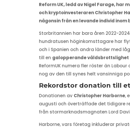
Reform UK, ledd av Nigel Farage, har mo
och kryptoinvesteraren Christopher Ha
någonsin från en levande individ inom br
Storbritannien har bara åren 2022-2024 
hundratusen höginkomsttagare har flytt 
och i Spanien och andra länder med låg b
till en
galopperande våldsbrottslighet
ReformUK numera fler röster än Labour o
nog av den till synes helt vansinniga po
Rekordstor donation till et
Donationen av
Christopher Harborne
, 
augusti och överträffade det tidigare r
från stormarknadsmagnaten Lord David 
Harborne, vars företag inkluderar priva