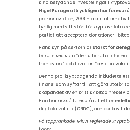
sina betydande investeringar i kryptov
Nigel Farage uttryckligen har förespråk
pro-innovation, 2000-talets alternativ t
tydlig med sitt stöd för kryptovaluta oc
partiet att acceptera donationer i bitco
Hans syn på sektorn är
starkt för dere
bitcoin ses som “den ultimata friheten f
från kylan,” och lovat en “kryptorevolu
Denna pro-kryptoagenda inkluderar ett 
finans‘ som syftar till att göra Storbrita
skapandet av en brittisk bitcoinreserv o
Han har också förespråkat ett omedelbar
digitala valuta (CBDC), och beskrivit de
På topprankade, MiCA reglerade krypto
konto.