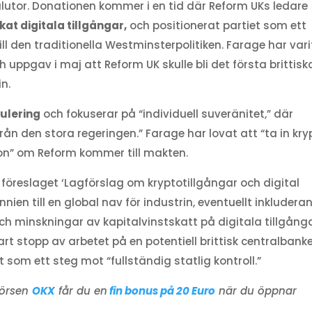
alutor. Donationen kommer i en tid där Reform UKs ledare
at digitala tillgångar,
och positionerat partiet som ett
ill den traditionella Westminsterpolitiken. Farage har vari
h uppgav i maj att Reform UK skulle bli det första brittisk
in.
gulering
och fokuserar på “individuell suveränitet,” där
rån den stora regeringen.” Farage har lovat att “ta in kry
tion” om Reform kommer till makten.
föreslaget ‘Lagförslag om kryptotillgångar och digital
nnien till en global nav för industrin, eventuellt inkludera
ch minskningar av kapitalvinstskatt på digitala tillgånga
t stopp av arbetet på en potentiell brittisk centralbank
t som ett steg mot “fullständig statlig kontroll.”
börsen
OKX
får du en
fin bonus på 20 Euro
när du öppnar