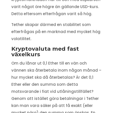
varit något öre högre än gällande USD-kurs.
Detta eftersom efterfrågan varit så hög.
Tether skapar därmed en stabilitet som
efterfrågas på en marknad med mycket hög
volatilitet.
Kryptovaluta med fast
växelkurs
Om du lånar ut 0,1 Ether till en vän och
vännen ska återbetala inom någon månad –
hur mycket ska då återbetalas? Är det 0,1
Ether eller den summa som detta
motsvarande i fiat vid utlåningstillfället?
Genom att istället göra betalningar i Tether
kan man vara säker på att få exakt (eller
mycket nära) den summa som önskas. En