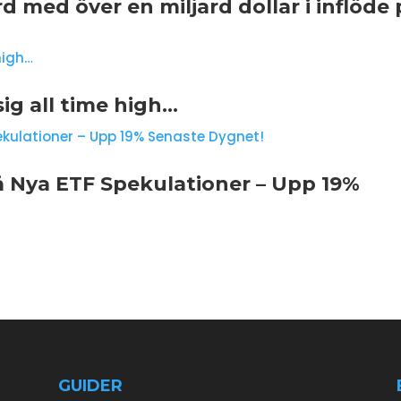
d med över en miljard dollar i inflöde 
g all time high…
 Nya ETF Spekulationer – Upp 19%
GUIDER