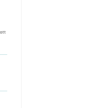
h
 att