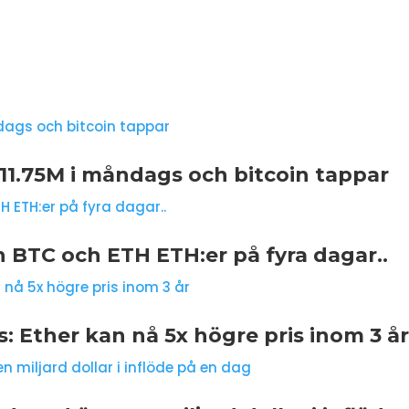
11.75M i måndags och bitcoin tappar
ån BTC och ETH ETH:er på fyra dagar..
: Ether kan nå 5x högre pris inom 3 å