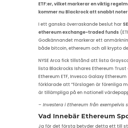
ETF:er, vilket markerar en viktig rege
kommer nu Blackrock att snabbt notera
I ett ganska överraskande beslut har
SE
ethereum exchange-traded funds
(ETF
Godkännandet markerar ett anmärkningsvä
både bitcoin, ethereum och all krypto d
NYSE Arca fick tillstånd att lista Gray
lista Blackrocks Ishares Ethereum Trust
Ethereum ETF, Invesco Galaxy Ethereum E
förklarade att ”förslagen är förenliga
är tillämpliga på en nationell värdepap
– Investera i Ethereum från exempelvis 
Vad Innebär Ethereum Spo
Ja för det första betyder detta ett till 