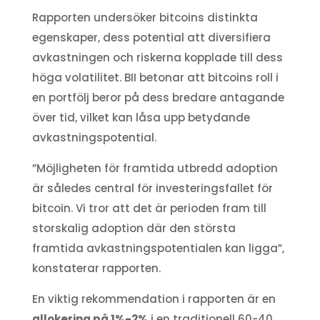
Rapporten undersöker bitcoins distinkta
egenskaper, dess potential att diversifiera
avkastningen och riskerna kopplade till dess
höga volatilitet. BII betonar att bitcoins roll i
en portfölj beror på dess bredare antagande
över tid, vilket kan låsa upp betydande
avkastningspotential.
”Möjligheten för framtida utbredd adoption
är således central för investeringsfallet för
bitcoin. Vi tror att det är perioden fram till
storskalig adoption där den största
framtida avkastningspotentialen kan ligga”,
konstaterar rapporten.
En viktig rekommendation i rapporten är en
allokering på 1%-2%
i en traditionell 60-40