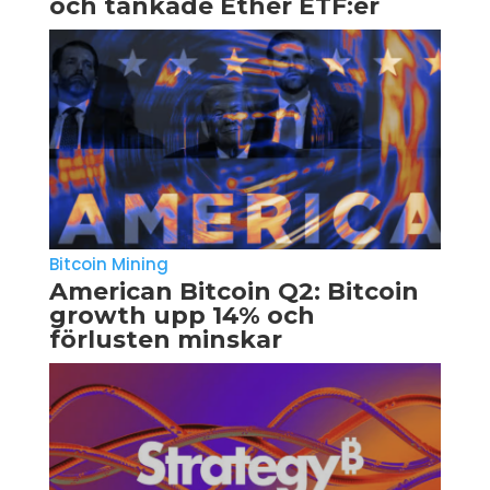
och tankade Ether ETF:er
Bitcoin Mining
American Bitcoin Q2: Bitcoin
growth upp 14% och
förlusten minskar