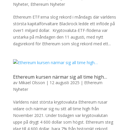
Nyheter
,
Ethereum Nyheter
Ethereum ETF:erna slog rekord i måndags där världens
största kapitalförvaltare Blackrock ledde ett inflöde på
över1 miljard dollar. Kryptovaluta-ETF-flödena var
urstarka på måndagen den 11 augusti, med nytt
dagsrekord för Ethereum som slog rekord med ett...
Ethereum kursen närmar sig all time high…
av
Mikael Olsson
|
12 augusti 2025
|
Ethereum
Nyheter
Världens näst största kryptovaluta Ethereum rusar
vidare och närmar sig nu sitt all time high från
November 2021. Under tisdagen var kryptovalutan
uppe på drygt 4 600 dollar som högst. Ethereum steg
idag till 4 600 dollar, bara 7% från historiskt rekord