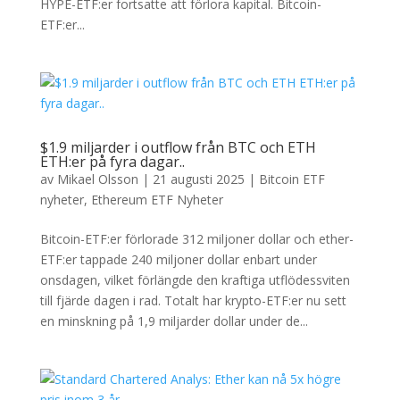
HYPE-ETF:er fortsatte att förlora kapital. Bitcoin-
ETF:er...
$1.9 miljarder i outflow från BTC och ETH
ETH:er på fyra dagar..
av
Mikael Olsson
|
21 augusti 2025
|
Bitcoin ETF
nyheter
,
Ethereum ETF Nyheter
Bitcoin-ETF:er förlorade 312 miljoner dollar och ether-
ETF:er tappade 240 miljoner dollar enbart under
onsdagen, vilket förlängde den kraftiga utflödessviten
till fjärde dagen i rad. Totalt har krypto-ETF:er nu sett
en minskning på 1,9 miljarder dollar under de...