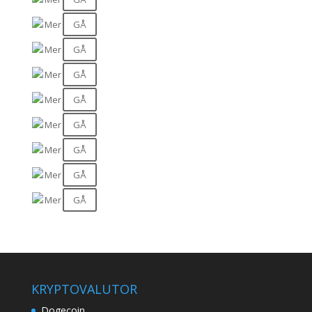
GÅ
Mer
GÅ
Mer
GÅ
Mer
GÅ
Mer
GÅ
Mer
GÅ
Mer
GÅ
Mer
GÅ
Mer
KRYPTOVALUTOR
Dogecoin